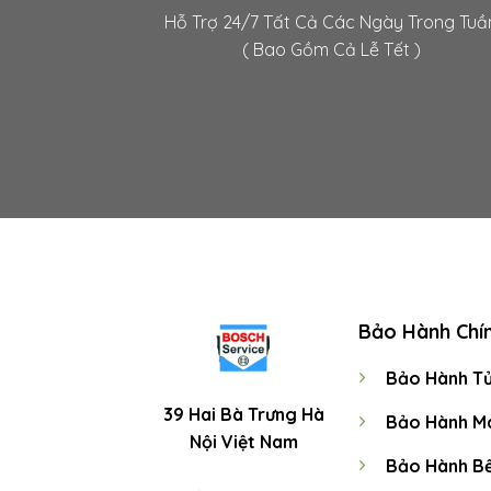
Hỗ Trợ 24/7 Tất Cả Các Ngày Trong Tuầ
( Bao Gồm Cả Lễ Tết )
Bảo Hành Chí
Bảo Hành Tủ
39 Hai Bà Trưng Hà
Bảo Hành Má
Nội Việt Nam
Bảo Hành B