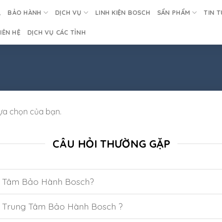
BẢO HÀNH
DỊCH VỤ
LINH KIỆN BOSCH
SẨN PHẨM
TIN T
IÊN HỆ
DỊCH VỤ CÁC TỈNH
ựa chọn của bạn.
CÂU HỎI THƯỜNG GẶP
g Tâm Bảo Hành Bosch?
i Trung Tâm Bảo Hành Bosch ?