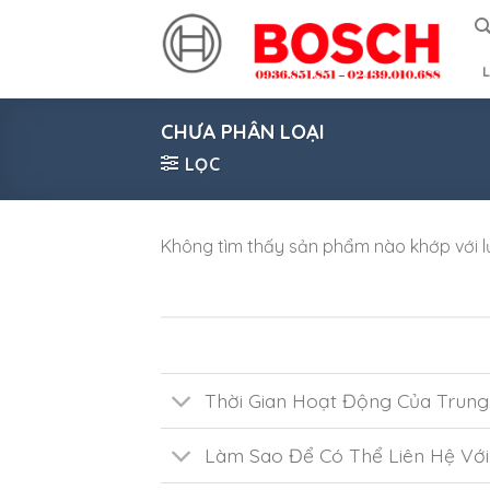
Skip
to
content
L
CHƯA PHÂN LOẠI
LỌC
Không tìm thấy sản phẩm nào khớp với l
Thời Gian Hoạt Động Của Trun
Làm Sao Để Có Thể Liên Hệ Vớ