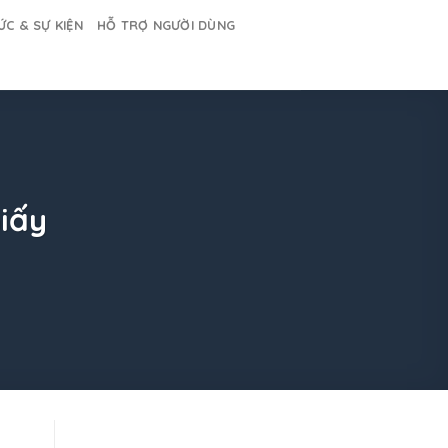
ỨC & SỰ KIỆN
HỖ TRỢ NGƯỜI DÙNG
iấy