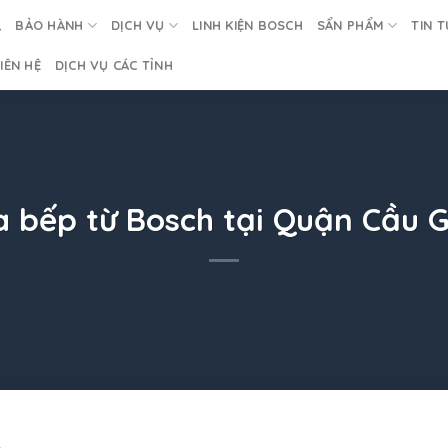
BẢO HÀNH
DỊCH VỤ
LINH KIỆN BOSCH
SẨN PHẨM
TIN T
IÊN HỆ
DỊCH VỤ CÁC TỈNH
a bếp từ Bosch tại Quận Cầu G