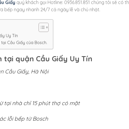
ầu Giấy
quý khách gọi Hotline: 0936.851.851 chúng tôi sẽ có t
ữa bếp ngay nhanh 24/7 cả ngày lễ và chủ nhật.
ấy Uy Tín
 tại Cầu Giấy của Bosch.
h tại quận Cầu Giấy Uy Tín
ận Cầu Giấy, Hà Nội
ừ tại nhà chỉ 15 phút thợ có mặt
ác lỗi bếp từ Bosch