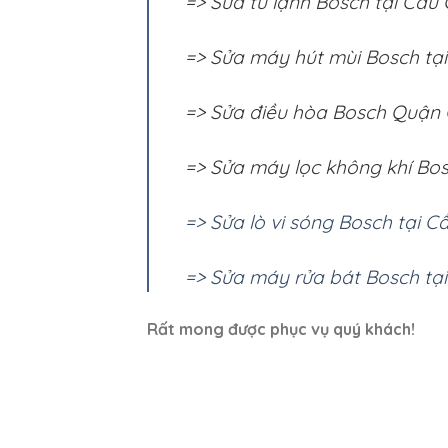
=> Sửa tủ lạnh Bosch tại Cầu 
=> Sửa máy hút mùi Bosch tạ
=> Sửa điều hòa Bosch Quận
=> Sửa máy lọc không khí Bo
=> Sửa lò vi sóng Bosch tại C
=> Sửa máy rửa bát Bosch tạ
Rất mong được phục vụ quý khách!