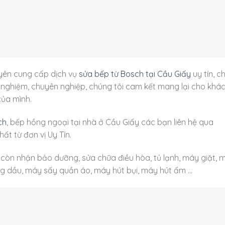
yên cung cấp dịch vụ
sửa bếp từ Bosch tại Cầu Giấy
uy tín, c
nh nghiệm, chuyên nghiệp, chúng tôi cam kết mang lại cho khá
của mình.
ch
, bếp hồng ngoại tại nhà ở Cầu Giấy các bạn liên hệ qua
hất từ đơn vị Uy Tín.
còn nhận bảo dưỡng, sửa chữa điều hòa, tủ lạnh, máy giặt, 
hông dầu, máy sấy quần áo, máy hút bụi, máy hút ẩm …