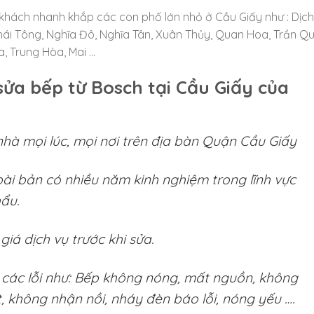
khách nhanh khắp các con phố lớn nhỏ ở Cầu Giấy như : Dịch
hái Tông, Nghĩa Đô, Nghĩa Tân, Xuân Thủy, Quan Hoa, Trần Q
, Trung Hòa, Mai …
sửa bếp từ Bosch tại Cầu Giấy của
nhà mọi lúc, mọi nơi trên địa bàn Quận Cầu Giấy
bài bản có nhiều năm kinh nghiệm trong lĩnh vực
ẩu.
iá dịch vụ trước khi sửa.
ả các lỗi như: Bếp không nóng, mất nguồn, không
 không nhận nồi, nháy đèn báo lỗi, nóng yếu ….