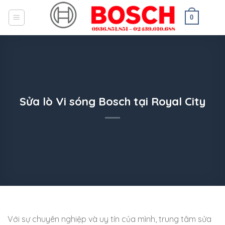
Skip
to
0
content
Sửa lò Vi sóng Bosch tại Royal City
Với sự chuyên nghiệp và uy tín của mình, trung tâm sửa