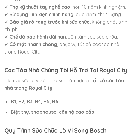
✔
Thợ kỹ thuật tay nghề cao
, hơn 10 năm kinh nghiệm.
✔
Sử dụng linh kiện chính hãng
, bảo đảm chất lượng.
✔
Báo giá rõ ràng trước khi sửa chữa
, không phát sinh
chi phí.
✔
Chế độ bảo hành dài hạn
, yên tâm sau sửa chữa.
✔
Có mặt nhanh chóng
, phục vụ tất cả các tòa nhà
trong Royal City.
Các Tòa Nhà Chúng Tôi Hỗ Trợ Tại Royal City
Dịch vụ sửa lò vi sóng Bosch tận nơi tại
tất cả các tòa
nhà trong Royal City
:
R1, R2, R3, R4, R5, R6
.
Biệt thự, shophouse, căn hộ cao cấp
.
Quy Trình Sửa Chữa Lò Vi Sóng Bosch