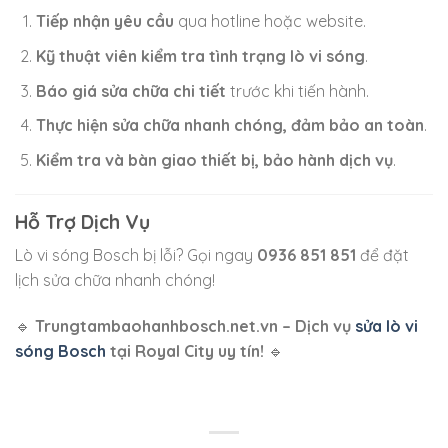
Tiếp nhận yêu cầu
qua hotline hoặc website.
Kỹ thuật viên kiểm tra tình trạng lò vi sóng
.
Báo giá sửa chữa chi tiết
trước khi tiến hành.
Thực hiện sửa chữa nhanh chóng, đảm bảo an toàn
.
Kiểm tra và bàn giao thiết bị, bảo hành dịch vụ
.
Hỗ Trợ Dịch Vụ
Lò vi sóng Bosch bị lỗi? Gọi ngay
0936 851 851
để đặt
lịch sửa chữa nhanh chóng!
🔹
Trungtambaohanhbosch.net.vn – Dịch vụ
sửa lò vi
sóng Bosch
tại Royal City uy tín!
🔹