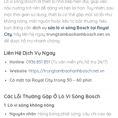
Lò vi sóng Bosch là thiết bị nhà bếp hiện đại, giúp việc
nấu nướng trở nên dễ dàng và tiện lợi hơn. Tuy nhiên, sau
một thời gian sử dụng, thiết bị có thể gặp một số lỗi như
không nóng, mất nguồn hoặc kêu to bất thường. Nếu
bạn đang cần
dịch vụ
sửa lò vi sóng Bosch tại Royal
City
, hãy liên hệ ngay
trungtambaohanhbosch.net.vn
để được hỗ trợ nhanh chóng.
Liên Hệ Dịch Vụ Ngay
Hotline
:
0936 851 851
(Tư vấn miễn phí, hỗ trợ 24/7)
Website
:
https://trungtambaohanhbosch.net.vn
Có mặt tại Royal City trong 30 – 60 phút
Các Lỗi Thường Gặp Ở Lò Vi Sóng Bosch
1. Lò vi sóng không nóng
Nguyên nhân
: Hỏng bóng phát sóng, cầu chì cao áp