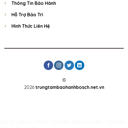
Thông Tin Bảo Hành
Hỗ Trợ Bảo Trì
Hình Thức Liên Hệ
©
2026
trungtambaohanhbosch.net.vn
TERMS
PRIVACY
COOKIES
Sửa Tủ Lạnh Tại Hà Nội
-
Sửa Máy Giặt Tại Hà Nội
-
Sửa Máy