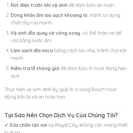
Rút điện trước khi vệ sinh
để đảm bảo an toàn.
Dùng khăn ẩm lau sạch khoang lò
, tránh sử dụng
chất tẩy rửa mạnh.
Vệ sinh đĩa quay và vòng xoay
, có thể tháo rời để
rửa bằng nước ấm.
Làm sạch đĩa mica
bằng cách lau nhẹ, tránh chà xát
mạnh.
Kiểm tra lỗ thông gió
để đảm bảo lò hoạt động hiệu
quả.
Thực hiện vệ sinh định kỳ giúp lò vi sóng Bosch hoạt
động bền bỉ và an toàn hơn.
Tại Sao Nên Chọn Dịch Vụ Của Chúng Tôi?
✔
Sửa chữa tận nơi
tại Royal City, không cần mang thiết
bị đi xa.