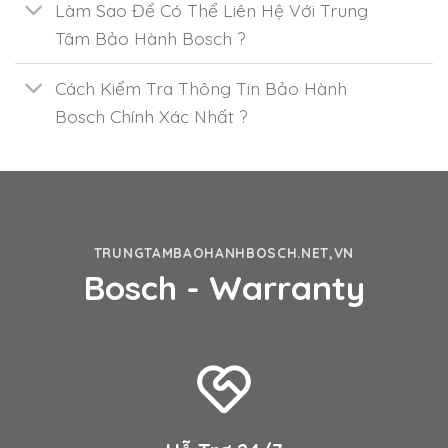
Làm Sao Để Có Thể Liên Hệ Với Trung
Tâm Bảo Hành Bosch ?
Cách Kiểm Tra Thông Tin Bảo Hành
Bosch Chính Xác Nhất ?
TRUNGTAMBAOHANHBOSCH.NET,VN
Bosch - Warranty