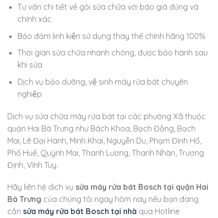
Tư vấn chi tiết về gói sửa chữa với báo giá đúng và
chính xác
Bảo đảm linh kiện sử dụng thay thế chính hãng 100%
Thời gian sửa chữa nhanh chóng, được bảo hành sau
khi sửa
Dịch vụ bảo dưỡng, vệ sinh máy rửa bát chuyên
nghiệp
Dịch vụ sửa chữa máy rửa bát tại các phường Xã thuộc
quận Hai Bà Trưng như Bách Khoa, Bạch Đằng, Bạch
Mai, Lê Đại Hành, Minh Khai, Nguyễn Du, Phạm Đình Hổ,
Phố Huế, Quỳnh Mai, Thanh Lương, Thanh Nhàn, Trương
Định, Vĩnh Tuy.
Hãy liên hệ dịch vụ
sửa máy rửa bát Bosch tại quận Hai
Bà Trưng
của chúng tôi ngay hôm nay nếu bạn đang
cần
sửa máy rửa bát Bosch tại nhà
qua Hotline