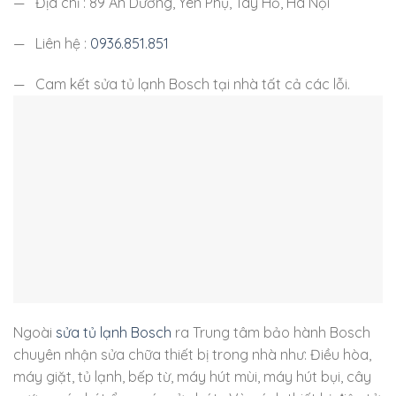
— Địa chỉ : 89 An Dương, Yên Phụ, Tây Hồ, Hà Nội
— Liên hệ :
0936.851.851
— Cam kết sửa tủ lạnh Bosch tại nhà tất cả các lỗi.
Ngoài
sửa tủ lạnh Bosch
ra Trung tâm bảo hành Bosch
chuyên nhận sửa chữa thiết bị trong nhà như: Điều hòa,
máy giặt, tủ lạnh, bếp từ, máy hút mùi, máy hút bụi, cây