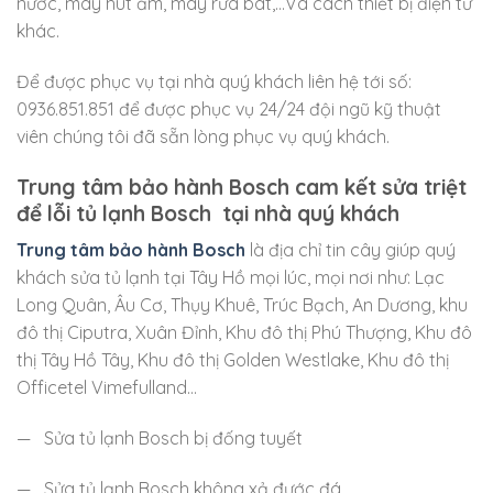
nước, máy hút ẩm, máy rửa bát,…Và cách thiết bị điện tử
khác.
Để được phục vụ tại nhà quý khách liên hệ tới số:
0936.851.851 để được phục vụ 24/24 đội ngũ kỹ thuật
viên chúng tôi đã sẵn lòng phục vụ quý khách.
Trung tâm bảo hành Bosch cam kết sửa triệt
để lỗi tủ lạnh Bosch tại nhà quý khách
Trung tâm bảo hành Bosch
là địa chỉ tin cây giúp quý
khách sửa tủ lạnh tại Tây Hồ mọi lúc, mọi nơi như: Lạc
Long Quân, Âu Cơ, Thụy Khuê, Trúc Bạch, An Dương, khu
đô thị Ciputra, Xuân Đỉnh, Khu đô thị Phú Thượng, Khu đô
thị Tây Hồ Tây, Khu đô thị Golden Westlake, Khu đô thị
Officetel Vimefulland…
— Sửa tủ lạnh Bosch bị đống tuyết
— Sửa tủ lạnh Bosch không xả đước đá