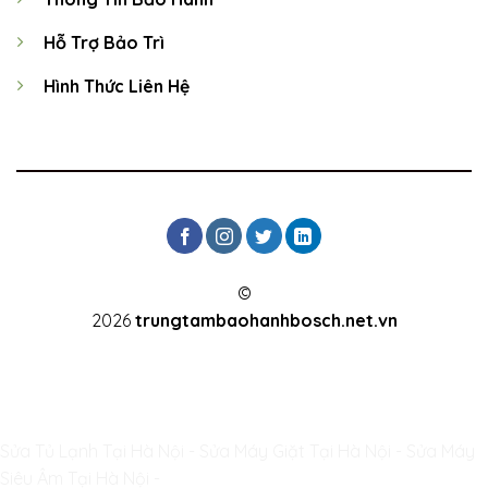
Hỗ Trợ Bảo Trì
Hình Thức Liên Hệ
©
2026
trungtambaohanhbosch.net.vn
TERMS
PRIVACY
COOKIES
Sửa Tủ Lạnh Tại Hà Nội
-
Sửa Máy Giặt Tại Hà Nội
-
Sửa Máy
Siêu Âm Tại Hà Nội
-